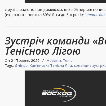
Друзі, з радістю повідомляємо, що з 05 червня почин
(включно) – знижка 50%! Діти до 3-х років
Читать далее
Зустріч команди «В
Тенісною Лігою
On 21 Травня, 2026
/
Новини
,
Теніс
Tags:
Дніпро
,
Кам’янська Тенісна Ліга
,
командна зустріч