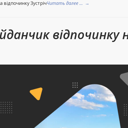
 відпочинку Зустріч
Читать далее ...
→
айданчик відпочинку 