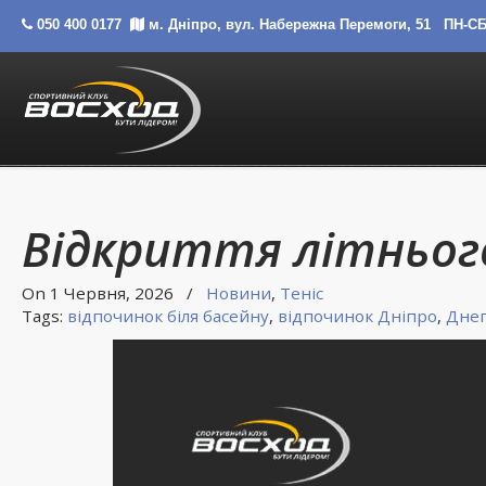
050 400 0177
м. Дніпро, вул. Набережна Перемоги, 51
ПН-СБ 
Відкриття літньог
On 1 Червня, 2026
/
Новини
,
Теніс
Tags:
відпочинок біля басейну
,
відпочинок Дніпро
,
Дне