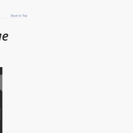
Back to Top
не