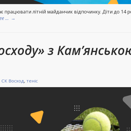
ає працювати літній майданчик відпочинку. Діти до 14 р
 ...
→
осходу» з Кам’янсько
,
СК Восход
,
теніс