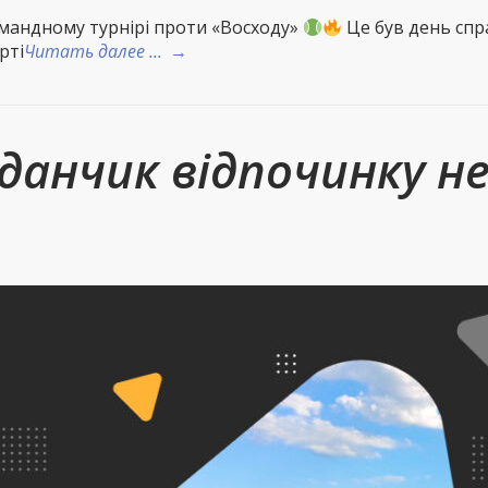
командному турнірі проти «Восходу»
Це був день спр
рті
Читать далее ...
→
данчик відпочинку н