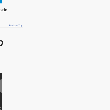
оків
Back to Top
ю