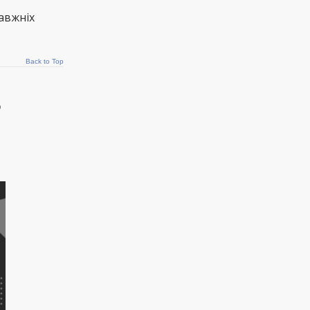
авжніх
Back to Top
е