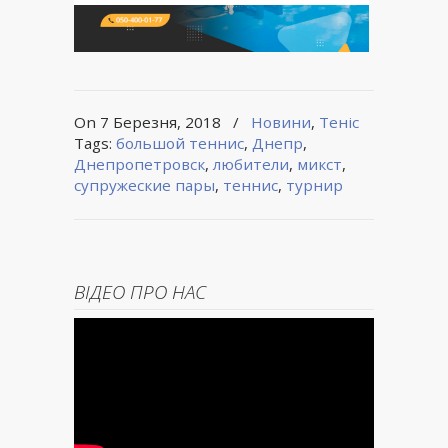
On 7 Березня, 2018
/
Новини
,
Теніс
Tags:
большой теннис
,
Днепр
,
Днепропетровск
,
любители
,
микст
,
супружеские пары
,
теннис
,
турнир
ВІДЕО ПРО НАС